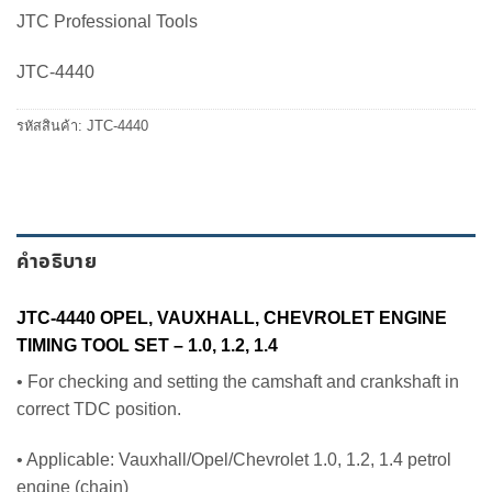
price
price
JTC Professional Tools
was:
is:
7,370.00 ฿.
6,265.00 ฿.
JTC-4440
รหัสสินค้า:
JTC-4440
คำอธิบาย
JTC-4440 OPEL, VAUXHALL, CHEVROLET ENGINE
TIMING TOOL SET – 1.0, 1.2, 1.4
• For checking and setting the camshaft and crankshaft in
correct TDC position.
• Applicable: Vauxhall/Opel/Chevrolet 1.0, 1.2, 1.4 petrol
engine (chain)