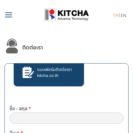
Skip
to
TH
EN
content
ติดต่อเรา
แบบฟอร์มติดต่อเรา
kitcha.co.th
ชื่อ - สกุล
*
อีเมล
*