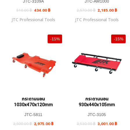
JTC-3109A
JTC-AM1000
Original
Current
Original
Current
510.00
฿
434.00
฿
2,570.00
฿
2,185.00
฿
price
price
price
price
was:
is:
was:
is:
JTC Professional Tools
JTC Professional Tools
510.00 ฿.
434.00 ฿.
2,570.00 ฿.
2,185.0
-15%
-15%
กระดานนอน
กระดานนอน
1030x470x120mm
930x440x105mm
JTC-5811
JTC-3105
Original
Current
Original
Current
3,500.00
฿
2,975.00
฿
3,530.00
฿
3,001.00
฿
price
price
price
price
was:
is:
was:
is: