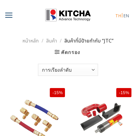
Skip
to
TH
EN
content
หน้าหลัก
/
สินค้า
/
สินค้าที่มีป้ายกำกับ “JTC”
คัดกรอง
-15%
-15%