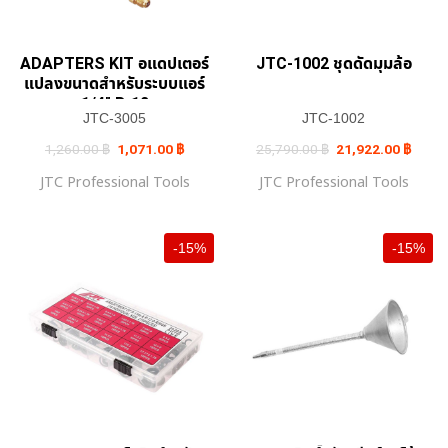
ADAPTERS KIT อแดปเตอร์
JTC-1002 ชุดดัดมุมล้อ
แปลงขนาดสำหรับระบบแอร์
1/4″ R-12
JTC-3005
JTC-1002
Original
Current
Original
Curren
1,260.00
฿
1,071.00
฿
25,790.00
฿
21,922.00
฿
price
price
price
price
was:
is:
was:
is:
JTC Professional Tools
JTC Professional Tools
1,260.00 ฿.
1,071.00 ฿.
25,790.00 ฿.
21,92
-15%
-15%