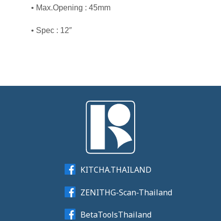
• Max.Opening : 45mm
• Spec : 12″
KITCHA.THAILAND
ZENITHG-Scan-Thailand
BetaToolsThailand