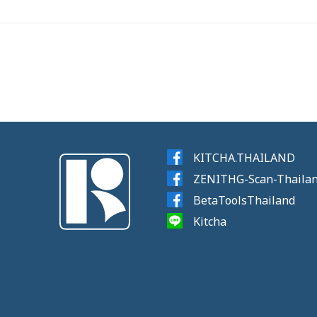
KITCHA.THAILAND
ZENITHG-Scan-Thaila
BetaToolsThailand
Kitcha