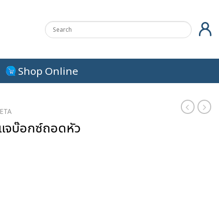
Shop Online
ETA
จบ๊อกซ์ถอดหัว
urrent
rice
s:
.
17.00 ฿.