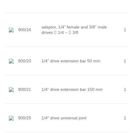
adaptor, 1/4” female and 3/8” male
900/16
1
drives

1/4 –

3/8
900/20
1/4” drive extension bar 50 mm
1
900/21
1/4” drive extension bar 150 mm
1
900/25
1/4″ drive universal joint
1