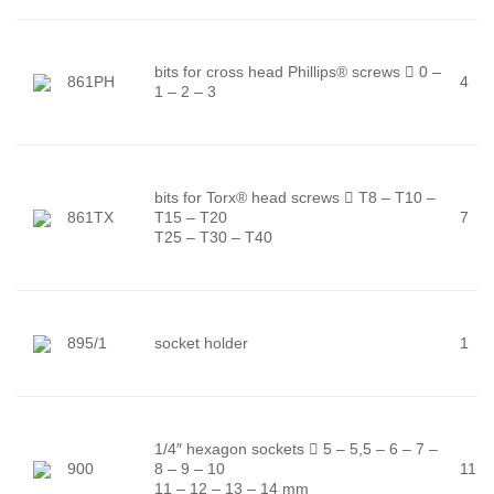
bits for cross head Phillips® screws

0 –
861PH
4
1 – 2 – 3
bits for Torx® head screws

T8 – T10 –
861TX
T15 – T20
7
T25 – T30 – T40
895/1
socket holder
1
1/4″ hexagon sockets

5 – 5,5 – 6 – 7 –
900
8 – 9 – 10
11
11 – 12 – 13 – 14 mm