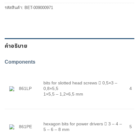
รหัสสินค้า:
BET-009000971
คำอธิบาย
Components
bits for slotted head screws

0,5×3 –
861LP
0,8×5,5
4
1×5,5 – 1,2×6,5 mm
hexagon bits for power drivers

3 – 4 –
861PE
5
5 – 6 – 8 mm