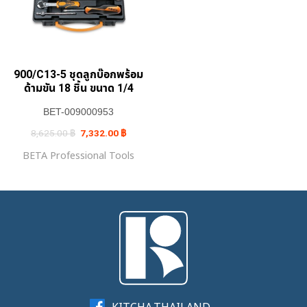
900/C13-5 ชุดลูกบ๊อกพร้อม
ด้ามขัน 18 ชิ้น ขนาด 1/4
BET-009000953
Original
Current
8,625.00
฿
7,332.00
฿
price
price
was:
is:
BETA Professional Tools
8,625.00 ฿.
7,332.00 ฿.
KITCHA.THAILAND