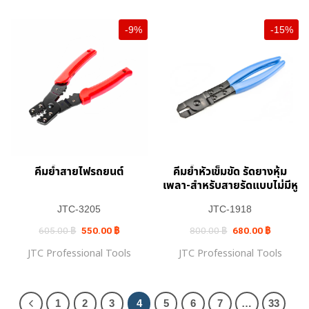
-9%
-15%
คีมย้ำสายไฟรถยนต์
คีมย้ำหัวเข็มขัด รัดยางหุ้ม
เพลา-สำหรับสายรัดแบบไม่มีหู
JTC-3205
JTC-1918
Original
Current
Original
Current
605.00
฿
550.00
฿
800.00
฿
680.00
฿
price
price
price
price
was:
is:
was:
is:
JTC Professional Tools
JTC Professional Tools
605.00 ฿.
550.00 ฿.
800.00 ฿.
680.00 ฿.
1
2
3
4
5
6
7
…
33