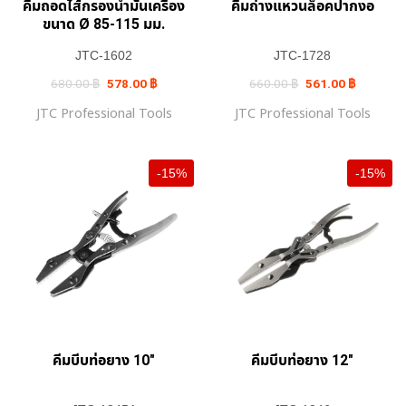
คีมถอดไส้กรองน้ำมันเครื่อง
คีมถ่างแหวนล็อคปากงอ
ขนาด Ø 85-115 มม.
JTC-1602
JTC-1728
Original
Current
Original
Current
680.00
฿
578.00
฿
660.00
฿
561.00
฿
price
price
price
price
was:
is:
was:
is:
JTC Professional Tools
JTC Professional Tools
680.00 ฿.
578.00 ฿.
660.00 ฿.
561.00 ฿.
-15%
-15%
คีมบีบท่อยาง 10″
คีมบีบท่อยาง 12″