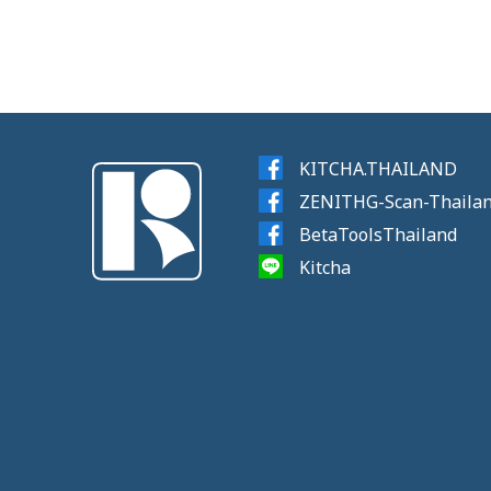
KITCHA.THAILAND
ZENITHG-Scan-Thaila
BetaToolsThailand
Kitcha