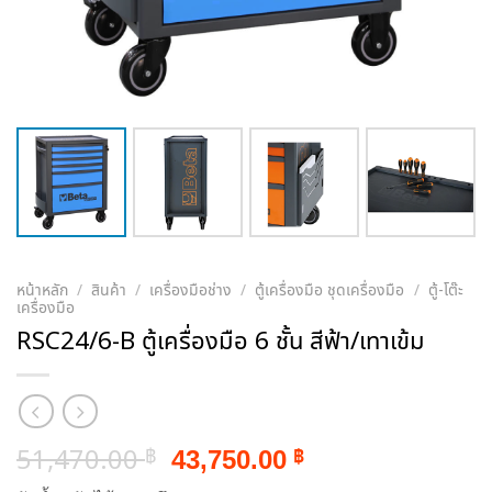
หน้าหลัก
/
สินค้า
/
เครื่องมือช่าง
/
ตู้เครื่องมือ ชุดเครื่องมือ
/
ตู้-โต๊ะ
เครื่องมือ
RSC24/6-B ตู้เครื่องมือ 6 ชั้น สีฟ้า/เทาเข้ม
Original
Current
51,470.00
43,750.00
฿
฿
price
price