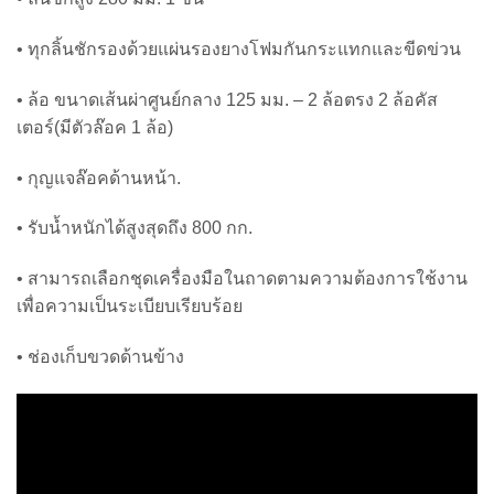
• ทุกลิ้นชักรองด้วยแผ่นรองยางโฟมกันกระแทกและขีดข่วน
• ล้อ ขนาดเส้นผ่าศูนย์กลาง 125 มม. – 2 ล้อตรง 2 ล้อคัส
เตอร์(มีตัวล๊อค 1 ล้อ)
• กุญแจล๊อคด้านหน้า.
• รับน้ำหนักได้สูงสุดถึง 800 กก.
• สามารถเลือกชุดเครื่องมือในถาดตามความต้องการใช้งาน
เพื่อความเป็นระเบียบเรียบร้อย
• ช่องเก็บขวดด้านข้าง