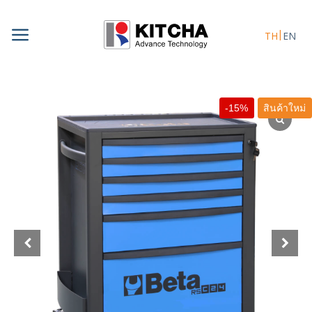
Skip
to
TH
EN
content
-15%
สินค้าใหม่