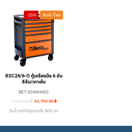
-15%
สินค้าใหม่
RSC24/6-O ตู้เครื่องมือ 6 ชั้น
สีส้ม/เทาเข้ม
BET-024004061
Original
Current
51,470.00
฿
43,750.00
฿
price
price
was:
is:
รับน้ำหนักได้สูงสุดถึง 800 กก.
51,470.00 ฿.
43,750.00 ฿.