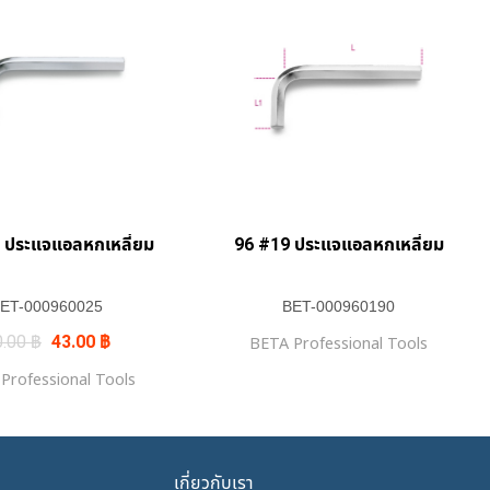
+
+
 ประแจแอลหกเหลี่ยม
96 #19 ประแจแอลหกเหลี่ยม
ET-000960025
BET-000960190
Original
Current
0.00
฿
43.00
฿
BETA Professional Tools
price
price
was:
is:
Professional Tools
50.00 ฿.
43.00 ฿.
เกี่ยวกับเรา