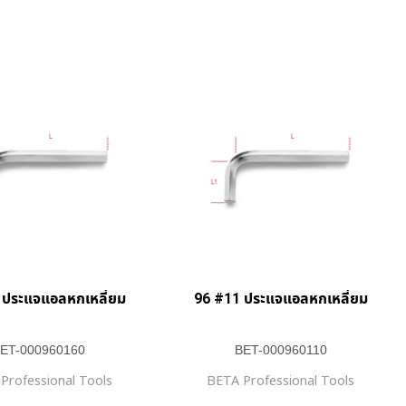
+
+
 ประแจแอลหกเหลี่ยม
96 #11 ประแจแอลหกเหลี่ยม
ET-000960160
BET-000960110
Professional Tools
BETA Professional Tools