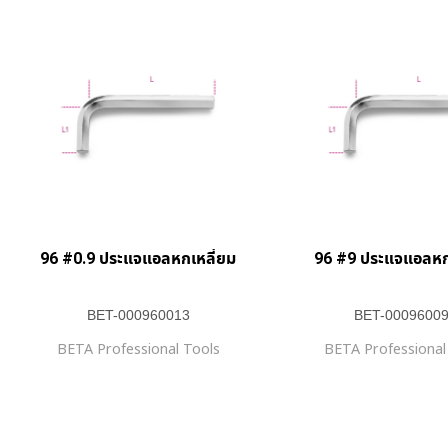
+
+
96 #0.9 ประแจแอลหกเหลี่ยม
96 #9 ประแจแอลหก
BET-000960013
BET-0009600
BETA Professional Tools
BETA Professional