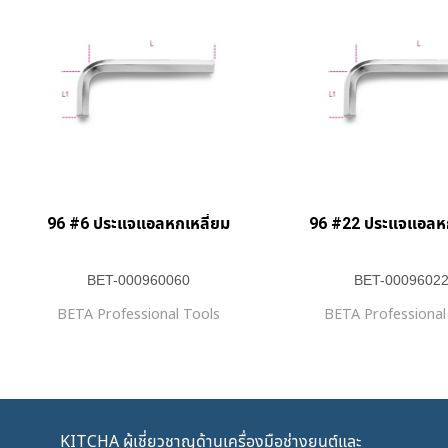
+
+
96 #6 ประแจแอลหกเหลี่ยม
96 #22 ประแจแอลหก
BET-000960060
BET-0009602
BETA Professional Tools
BETA Professional
KITCHA ผู้เชี่ยวชาญด้านเครื่องมือช่างยนต์และ