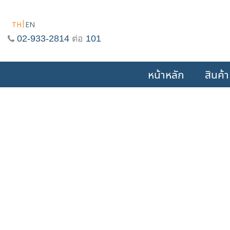
Skip
to
TH
EN
content
02-933-2814
ต่อ
101
หน้าหลัก
สินค้า