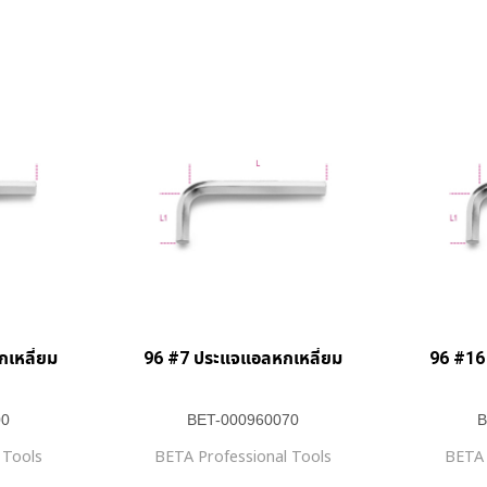
+
เหลี่ยม
96 #7 ประแจแอลหกเหลี่ยม
96 #16
00
BET-000960070
B
 Tools
BETA Professional Tools
BETA 