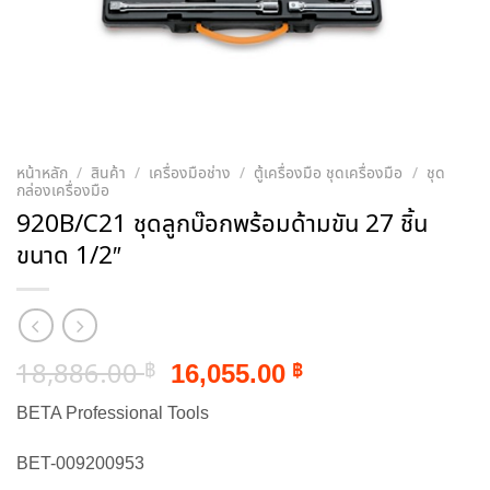
หน้าหลัก
/
สินค้า
/
เครื่องมือช่าง
/
ตู้เครื่องมือ ชุดเครื่องมือ
/
ชุด
กล่องเครื่องมือ
920B/C21 ชุดลูกบ๊อกพร้อมด้ามขัน 27 ชิ้น
ขนาด 1/2″
Original
Current
18,886.00
16,055.00
฿
฿
price
price
BETA Professional Tools
was:
is:
18,886.00 ฿.
16,055.00 ฿.
BET-009200953