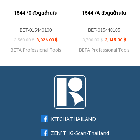
1544 /0 ตัวดูดด้านใน
1544 /A ตัวดูดด้านใน
BET-015440100
BET-015440105
Original
Current
Original
Current
3,560.00
฿
3,026.00
฿
3,700.00
฿
3,145.00
฿
price
price
price
price
was:
is:
was:
is:
BETA Professional Tools
BETA Professional Tools
3,560.00 ฿.
3,026.00 ฿.
3,700.00 ฿.
3,145.0
KITCHA.THAILAND
ZENITHG-Scan-Thailand