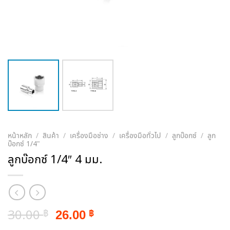
หน้าหลัก
/
สินค้า
/
เครื่องมือช่าง
/
เครื่องมือทั่วไป
/
ลูกบ๊อกซ์
/
ลูก
บ๊อกซ์ 1/4"
ลูกบ๊อกซ์ 1/4″ 4 มม.
Original
Current
30.00
26.00
฿
฿
price
price