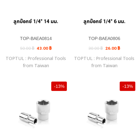
ลูกบ๊อกซ์ 1/4″ 14 มม.
ลูกบ๊อกซ์ 1/4″ 6 มม.
TOP-BAEA0814
TOP-BAEA0806
Original
Current
Original
Current
50.00
฿
43.00
฿
30.00
฿
26.00
฿
price
price
price
price
was:
is:
was:
is:
TOPTUL : Professional Tools
TOPTUL : Professional Tools
50.00 ฿.
43.00 ฿.
30.00 ฿.
26.00 ฿.
from Taiwan
from Taiwan
-13%
-13%