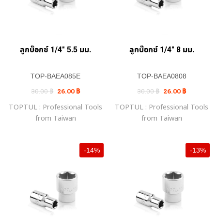
ลูกบ๊อกซ์ 1/4″ 5.5 มม.
ลูกบ๊อกซ์ 1/4″ 8 มม.
TOP-BAEA085E
TOP-BAEA0808
Original
Current
Original
Current
30.00
฿
26.00
฿
30.00
฿
26.00
฿
price
price
price
price
was:
is:
was:
is:
TOPTUL : Professional Tools
TOPTUL : Professional Tools
30.00 ฿.
26.00 ฿.
30.00 ฿.
26.00 ฿.
from Taiwan
from Taiwan
-14%
-13%