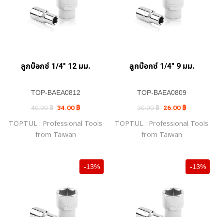
ลูกบ๊อกซ์ 1/4″ 12 มม.
ลูกบ๊อกซ์ 1/4″ 9 มม.
TOP-BAEA0812
TOP-BAEA0809
Original
Current
Original
Current
40.00
฿
34.00
฿
30.00
฿
26.00
฿
price
price
price
price
was:
is:
was:
is:
TOPTUL : Professional Tools
TOPTUL : Professional Tools
40.00 ฿.
34.00 ฿.
30.00 ฿.
26.00 ฿.
from Taiwan
from Taiwan
-13%
-13%