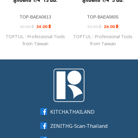
ลูกบ๊อกซ์ 1/4″ 13 มม.
ลูกบ๊อกซ์ 1/4″ 5 มม.
TOP-BAEA0813
TOP-BAEA0805
Original
Current
Original
Current
40.00
฿
34.00
฿
30.00
฿
26.00
฿
price
price
price
price
was:
is:
was:
is:
TOPTUL : Professional Tools
TOPTUL : Professional Tools
40.00 ฿.
34.00 ฿.
30.00 ฿.
26.00 ฿.
from Taiwan
from Taiwan
KITCHA.THAILAND
ZENITHG-Scan-Thailand