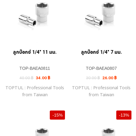
ลูกบ๊อกซ์ 1/4″ 11 มม.
ลูกบ๊อกซ์ 1/4″ 7 มม.
TOP-BAEA0811
TOP-BAEA0807
Original
Current
Original
Current
40.00
฿
34.00
฿
30.00
฿
26.00
฿
price
price
price
price
was:
is:
was:
is:
TOPTUL : Professional Tools
TOPTUL : Professional Tools
40.00 ฿.
34.00 ฿.
30.00 ฿.
26.00 ฿.
from Taiwan
from Taiwan
-15%
-13%