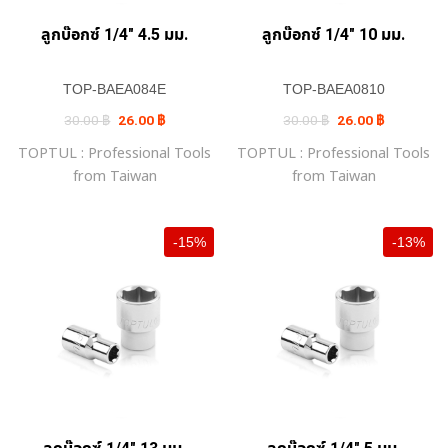
ลูกบ๊อกซ์ 1/4″ 4.5 มม.
ลูกบ๊อกซ์ 1/4″ 10 มม.
TOP-BAEA084E
TOP-BAEA0810
Original
Current
Original
Current
30.00
฿
26.00
฿
30.00
฿
26.00
฿
price
price
price
price
was:
is:
was:
is:
TOPTUL : Professional Tools
TOPTUL : Professional Tools
30.00 ฿.
26.00 ฿.
30.00 ฿.
26.00 ฿.
from Taiwan
from Taiwan
-15%
-13%