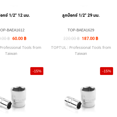
๊อกซ์ 1/2″ 12 มม.
ลูกบ๊อกซ์ 1/2″ 29 มม.
TOP-BAEA1612
TOP-BAEA1629
Original
Current
Original
Current
0.00
฿
60.00
฿
220.00
฿
187.00
฿
price
price
price
price
was:
is:
was:
is:
rofessional Tools from
TOPTUL : Professional Tools from
70.00 ฿.
60.00 ฿.
220.00 ฿.
187.00 ฿.
Taiwan
Taiwan
-15%
-15%
+
+