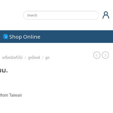
Shop Online
/
เครื่องมือทั่วไป
/
ลูกบ๊อกซ์
/
ลูก
มม.
urrent
rice
 from Taiwan
s:
.
11.00 ฿.