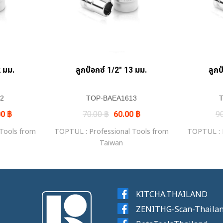
+
2 มม.
ลูกบ๊อกซ์ 1/2″ 13 มม.
ลูกบ
2
TOP-BAEA1613
al
Current
Original
Current
00
฿
70.00
฿
60.00
฿
9
price
price
price
is:
was:
is:
 Tools from
TOPTUL : Professional Tools from
TOPTUL : P
0 ฿.
102.00 ฿.
70.00 ฿.
60.00 ฿.
Taiwan
KITCHA.THAILAND
ZENITHG-Scan-Thaila