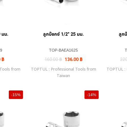
+
9 มม.
ลูกบ๊อกซ์ 1/2″ 25 มม.
ลูกบ
9
TOP-BAEA1625
al
Current
Original
Current
0
฿
160.00
฿
136.00
฿
22
price
price
price
is:
was:
is:
 Tools from
TOPTUL : Professional Tools from
TOPTUL : P
 ฿.
77.00 ฿.
160.00 ฿.
136.00 ฿.
Taiwan
-15%
-14%