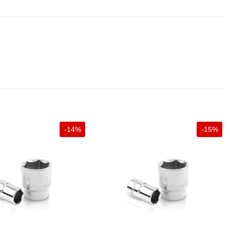
-14%
-15%
+
+