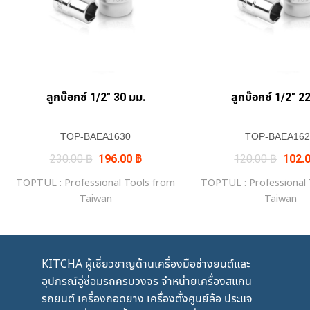
+
+
ลูกบ๊อกซ์ 1/2″ 30 มม.
ลูกบ๊อกซ์ 1/2″ 2
TOP-BAEA1630
TOP-BAEA162
Original
Current
Origin
230.00
฿
196.00
฿
120.00
฿
102.
price
price
price
was:
is:
was:
TOPTUL : Professional Tools from
TOPTUL : Professional
230.00 ฿.
196.00 ฿.
120.0
Taiwan
Taiwan
KITCHA ผู้เชี่ยวชาญด้านเครื่องมือช่างยนต์และ
อุปกรณ์อู่ซ่อมรถครบวงจร จำหน่ายเครื่องสแกน
รถยนต์ เครื่องถอดยาง เครื่องตั้งศูนย์ล้อ ประแจ