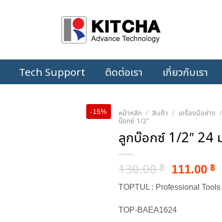
Tech Support
ติดต่อเรา
เกี่ยวกับเรา
-15%
หน้าหลัก
/
สินค้า
/
เครื่องมือช่าง
บ๊อกซ์ 1/2"
ลูกบ๊อกซ์ 1/2″ 24 
Original
C
130.00
111.00
฿
฿
price
p
TOPTUL : Professional Tools
was:
i
130.00 ฿
1
TOP-BAEA1624