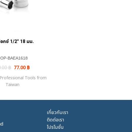
+
๊อกซ์ 1/2″ 18 มม.
TOP-BAEA1618
Original
Current
0.00
฿
77.00
฿
price
price
was:
is:
rofessional Tools from
90.00 ฿.
77.00 ฿.
Taiwan
เกี่ยวกับเรา
ติดต่อเรา
nd
โปรโมชั่น