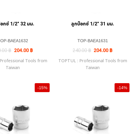
๊อกซ์ 1/2″ 32 มม.
ลูกบ๊อกซ์ 1/2″ 31 มม.
TOP-BAEA1632
TOP-BAEA1631
Original
Current
Original
Current
0.00
฿
204.00
฿
240.00
฿
204.00
฿
price
price
price
price
was:
is:
was:
is:
rofessional Tools from
TOPTUL : Professional Tools from
240.00 ฿.
204.00 ฿.
240.00 ฿.
204.00 ฿.
Taiwan
Taiwan
-15%
-14%
+
+