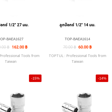
๊อกซ์ 1/2″ 27 มม.
ลูกบ๊อกซ์ 1/2″ 14 มม.
TOP-BAEA1627
TOP-BAEA1614
Original
Current
Original
Current
0.00
฿
162.00
฿
70.00
฿
60.00
฿
price
price
price
price
was:
is:
was:
is:
rofessional Tools from
TOPTUL : Professional Tools from
190.00 ฿.
162.00 ฿.
70.00 ฿.
60.00 ฿.
Taiwan
Taiwan
-15%
-14%