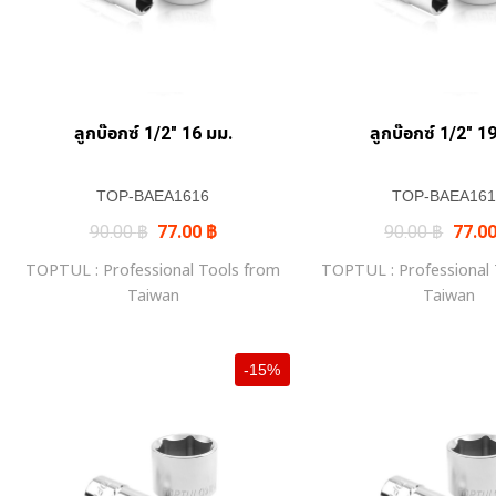
+
+
ลูกบ๊อกซ์ 1/2″ 16 มม.
ลูกบ๊อกซ์ 1/2″ 1
TOP-BAEA1616
TOP-BAEA161
Original
Current
Origin
90.00
฿
77.00
฿
90.00
฿
77.0
price
price
price
was:
is:
was:
TOPTUL : Professional Tools from
TOPTUL : Professional
90.00 ฿.
77.00 ฿.
90.00
Taiwan
Taiwan
-15%