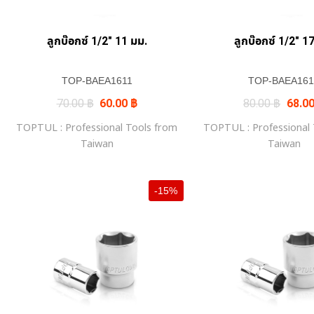
ลูกบ๊อกซ์ 1/2″ 11 มม.
ลูกบ๊อกซ์ 1/2″ 1
TOP-BAEA1611
TOP-BAEA161
Original
Current
Origin
70.00
฿
60.00
฿
80.00
฿
68.0
price
price
price
was:
is:
was:
TOPTUL : Professional Tools from
TOPTUL : Professional
70.00 ฿.
60.00 ฿.
80.00
Taiwan
Taiwan
-15%
+
+