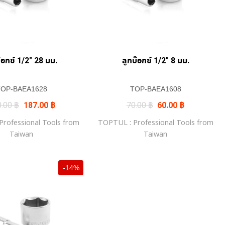
+
+
๊อกซ์ 1/2″ 28 มม.
ลูกบ๊อกซ์ 1/2″ 8 มม.
TOP-BAEA1628
TOP-BAEA1608
Original
Current
Original
Current
0.00
฿
187.00
฿
70.00
฿
60.00
฿
price
price
price
price
was:
is:
was:
is:
rofessional Tools from
TOPTUL : Professional Tools from
220.00 ฿.
187.00 ฿.
70.00 ฿.
60.00 ฿.
Taiwan
Taiwan
-14%