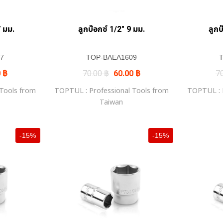
7 มม.
ลูกบ๊อกซ์ 1/2″ 9 มม.
ลูกบ
7
TOP-BAEA1609
al
Current
Original
Current
0
฿
70.00
฿
60.00
฿
7
price
price
price
is:
was:
is:
 Tools from
TOPTUL : Professional Tools from
TOPTUL : P
 ฿.
68.00 ฿.
70.00 ฿.
60.00 ฿.
Taiwan
-15%
-15%
+