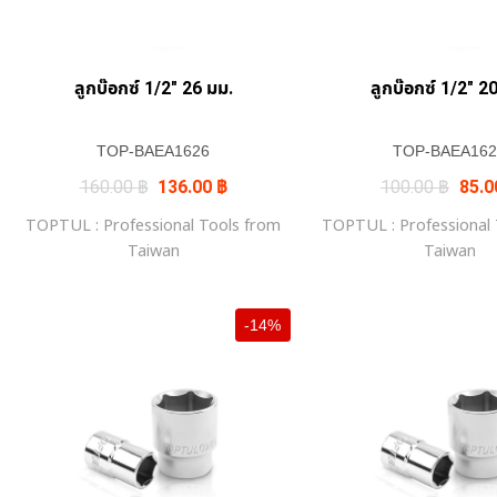
ลูกบ๊อกซ์ 1/2″ 26 มม.
ลูกบ๊อกซ์ 1/2″ 2
TOP-BAEA1626
TOP-BAEA162
Original
Current
Origi
160.00
฿
136.00
฿
100.00
฿
85.
price
price
price
was:
is:
was:
TOPTUL : Professional Tools from
TOPTUL : Professional
160.00 ฿.
136.00 ฿.
100.
Taiwan
Taiwan
-14%
+
+