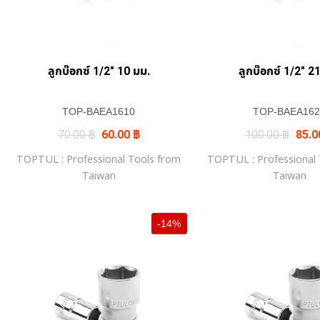
ลูกบ๊อกซ์ 1/2″ 10 มม.
ลูกบ๊อกซ์ 1/2″ 2
TOP-BAEA1610
TOP-BAEA162
Original
Current
Origi
70.00
฿
60.00
฿
100.00
฿
85.
price
price
price
was:
is:
was:
TOPTUL : Professional Tools from
TOPTUL : Professional
70.00 ฿.
60.00 ฿.
100.
Taiwan
Taiwan
-14%