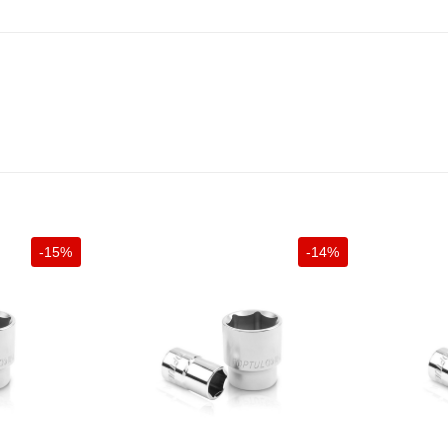
-15%
-14%
+