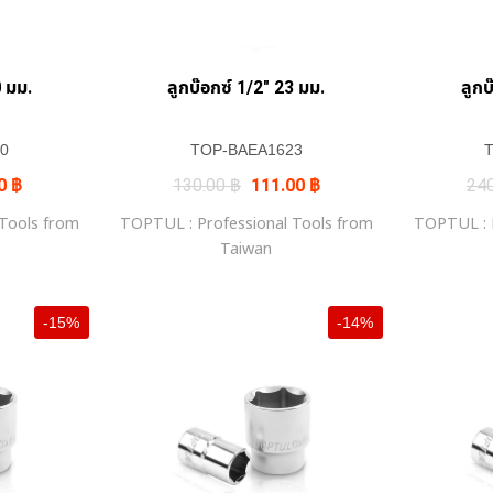
0 มม.
ลูกบ๊อกซ์ 1/2″ 23 มม.
ลูกบ
0
TOP-BAEA1623
nal
Current
Original
Current
00
฿
130.00
฿
111.00
฿
24
price
price
price
is:
was:
is:
 Tools from
TOPTUL : Professional Tools from
TOPTUL : P
00 ฿.
85.00 ฿.
130.00 ฿.
111.00 ฿.
Taiwan
-15%
-14%
+