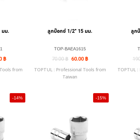
1 มม.
ลูกบ๊อกซ์ 1/2″ 15 มม.
ลูกบ
1
TOP-BAEA1615
nal
Current
Original
Current
00
฿
70.00
฿
60.00
฿
19
price
price
price
is:
was:
is:
 Tools from
TOPTUL : Professional Tools from
TOPTUL : P
00 ฿.
85.00 ฿.
70.00 ฿.
60.00 ฿.
Taiwan
-14%
-15%