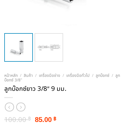
หน้าหลัก
/
สินค้า
/
เครื่องมือช่าง
/
เครื่องมือทั่วไป
/
ลูกบ๊อกซ์
/
ลูก
บ๊อกซ์ 3/8"
ลูกบ๊อกซ์ยาว 3/8″ 9 มม.
Original
Current
100.00
85.00
฿
฿
price
price