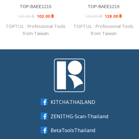
TOP-BAEE1215
TOP-BAEE1219
Original
Current
Original
Current
120.00
฿
102.00
฿
150.00
฿
128.00
฿
price
price
price
price
was:
is:
was:
is:
TOPTUL : Professional Tools
TOPTUL : Professional Tools
120.00 ฿.
102.00 ฿.
150.00 ฿.
128.00 ฿.
from Taiwan
from Taiwan
KITCHA.THAILAND
ZENITHG-Scan-Thailand
BetaToolsThailand