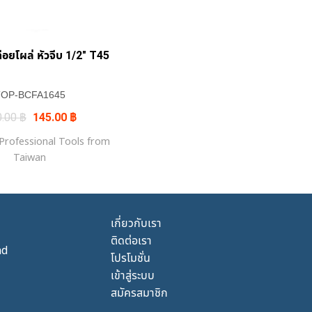
ดีอยโผล่ หัวจีบ 1/2″ T45
TOP-BCFA1645
Original
Current
0.00
฿
145.00
฿
price
price
was:
is:
rofessional Tools from
170.00 ฿.
145.00 ฿.
Taiwan
เกี่ยวกับเรา
ติดต่อเรา
nd
โปรโมชั่น
เข้าสู่ระบบ
สมัครสมาชิก