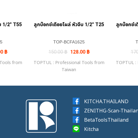
ีบ 1/2″ T55
ลูกบ๊อกซ์เดีอยโผล่ หัวจีบ 1/2″ T25
ลูกบ๊อกซ์เ
5
TOP-BCFA1625
al
Current
Original
Current
00
฿
150.00
฿
128.00
฿
17
price
price
price
is:
was:
is:
 Tools from
TOPTUL : Professional Tools from
TOPTUL : P
0 ฿.
145.00 ฿.
150.00 ฿.
128.00 ฿.
Taiwan
KITCHA.THAILAND
ZENITHG-Scan-Thaila
BetaToolsThailand
Kitcha