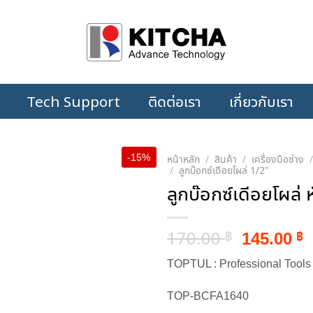
Tech Support
ติดต่อเรา
เกี่ยวกับเรา
-15%
หน้าหลัก
/
สินค้า
/
เครื่องมือช่าง
/
ลูกบ๊อกซ์เดือยโผล่ 1/2"
ลูกบ๊อกซ์เดีอยโผล่ 
Original
C
170.00
145.00
฿
฿
price
p
TOPTUL : Professional Tools
was:
i
170.00 ฿
1
TOP-BCFA1640