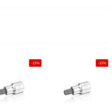
-15%
-15%
+
+