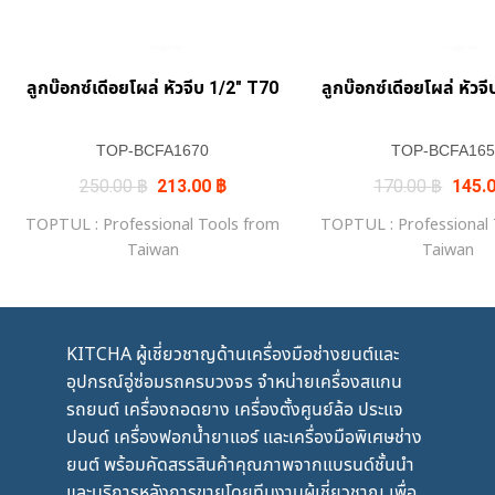
ลูกบ๊อกซ์เดีอยโผล่ หัวจีบ 1/2″ T70
ลูกบ๊อกซ์เดีอยโผล่ หัวจ
TOP-BCFA1670
TOP-BCFA165
Original
Current
Origin
250.00
฿
213.00
฿
170.00
฿
145.
price
price
price
was:
is:
was:
TOPTUL : Professional Tools from
TOPTUL : Professional
250.00 ฿.
213.00 ฿.
170.0
Taiwan
Taiwan
KITCHA ผู้เชี่ยวชาญด้านเครื่องมือช่างยนต์และ
อุปกรณ์อู่ซ่อมรถครบวงจร จำหน่ายเครื่องสแกน
รถยนต์ เครื่องถอดยาง เครื่องตั้งศูนย์ล้อ ประแจ
ปอนด์ เครื่องฟอกน้ำยาแอร์ และเครื่องมือพิเศษช่าง
ยนต์ พร้อมคัดสรรสินค้าคุณภาพจากแบรนด์ชั้นนำ
และบริการหลังการขายโดยทีมงานผู้เชี่ยวชาญ เพื่อ