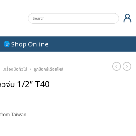
Shop Online
/
เครื่องมือทั่วไป
/
ลูกบ๊อกซ์เดือยโผล่
หัวจีบ 1/2″ T40
urrent
rice
 from Taiwan
s:
.
45.00 ฿.