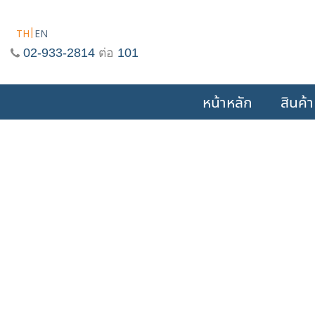
Skip
to
TH
EN
content
02-933-2814
ต่อ
101
หน้าหลัก
สินค้า