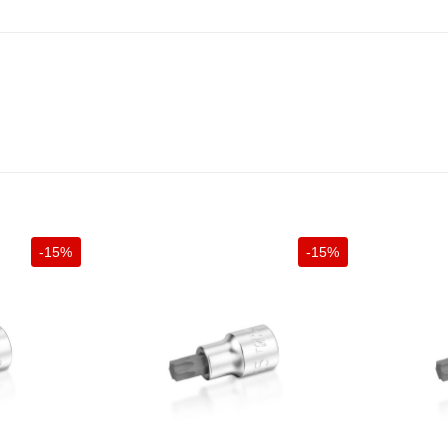
-15%
-15%
+