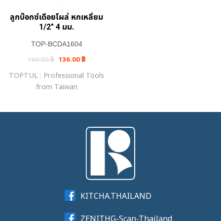
ลูกบ๊อกซ์เดือยโผล่ หกเหลี่ยม
1/2″ 4 มม.
TOP-BCDA1604
Original
Current
160.00
฿
136.00
฿
price
price
was:
is:
TOPTUL : Professional Tools
160.00 ฿.
136.00 ฿.
from Taiwan
KITCHA.THAILAND
ZENITHG-Scan-Thailand