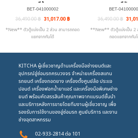
สีส้ม
สีฟ้า
BET-041000002
BET-0410000
Original
Current
Origin
36,490.00
฿
31,017.00
฿
36,490.00
฿
31,0
price
price
price
was:
is:
was:
*New** ตัวตู้แบ่งเป็น 2 ส่วน สามารถถอด
**New** ตัวตู้แบ่งเป็น 2
36,490.00 ฿.
31,017.00 ฿.
36,49
แยกจากกันได้
ถอดแยกจากกันไ
KITCHA ผู้เชี่ยวชาญด้านเครื่องมือช่างยนต์และ
อุปกรณ์อู่ซ่อมรถครบวงจร จำหน่ายเครื่องสแกน
รถยนต์ เครื่องถอดยาง เครื่องตั้งศูนย์ล้อ ประแจ
ปอนด์ เครื่องฟอกน้ำยาแอร์ และเครื่องมือพิเศษช่าง
ยนต์ พร้อมคัดสรรสินค้าคุณภาพจากแบรนด์ชั้นนำ
และบริการหลังการขายโดยทีมงานผู้เชี่ยวชาญ เพื่อ
รองรับการใช้งานของอู่ซ่อมรถ ศูนย์บริการ และงาน
ช่างอุตสาหกรรม
02-933-2814
ต่อ
101