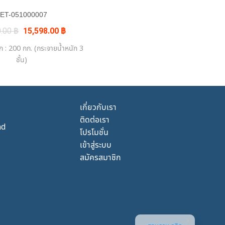
ET-051000007
Original
Current
0.00
฿
15,598.00
฿
price
price
was:
is:
ก : 200 กก. (กระจายน้ำหนัก 3
18,350.00 ฿.
15,598.00 ฿.
ชั้น)
เกี่ยวกับเรา
ติดต่อเรา
nd
โปรโมชั่น
เข้าสู่ระบบ
สมัครสมาชิก