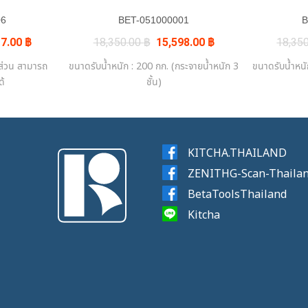
06
BET-051000001
B
al
Current
Original
Current
17.00
฿
18,350.00
฿
15,598.00
฿
18,35
price
price
price
is:
was:
is:
 ส่วน สามารถ
ขนาดรับน้ำหนัก : 200 กก. (กระจายน้ำหนัก 3
ขนาดรับน้ำหนั
0.00 ฿.
31,017.00 ฿.
18,350.00 ฿.
15,598.00 ฿.
ด้
ชั้น)
KITCHA.THAILAND
ZENITHG-Scan-Thaila
BetaToolsThailand
Kitcha