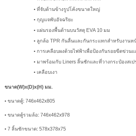
• ที่จับด้านข้างรูปโค้งขนาดใหญ่
• กุญแจพับอัจฉริยะ
• แผ่นรองพื้นด้านบนวัสดุ EVA 10 มม
• ลูกล้อ TPR กันลื่นและกันกระแทกสำหรับงานหนัก 5
• การเคลือบผงด้วยไฟฟ้าเพื่อป้องกันรอยขีดข่
• มาพร้อมกับ Liners ลิ้นชักและที่วางกระป๋องสเปร
• เคลือบเงา
ขนาด(W)x(D)x(H) มม.
• ขนาดตู้: 746x462x805
• ขนาดตู้รวมล้อ: 746x462x978
• 7 ลิ้นชักขนาด: 578x378x75