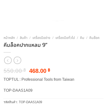
หน้าหลัก
/
สินค้า
/
เครื่องมือช่าง
/
เครื่องมือทั่วไป
/
คีม
/
คีมล๊อค
คีมล็อคปากแหลม 9”
Original
Current
550.00
468.00
฿
฿
price
price
TOPTUL : Professional Tools from Taiwan
was:
is:
550.00 ฿.
468.00 ฿.
TOP-DAAS1A09
รหัสสินค้า:
TOP-DAAS1A09