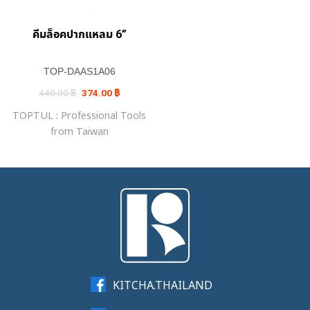
คีมล็อคปากแหลม 6”
TOP-DAAS1A06
Original
Current
440.00
฿
374.00
฿
price
price
was:
is:
TOPTUL : Professional Tools
440.00 ฿.
374.00 ฿.
from Taiwan
KITCHA.THAILAND