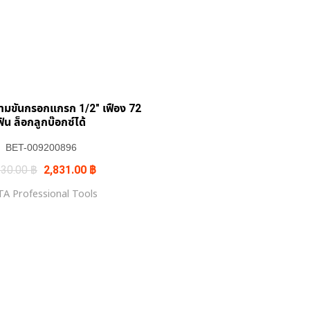
ามขันกรอกแกรก 1/2″ เฟือง 72
ฟัน ล็อกลูกบ๊อกซ์ได้
BET-009200896
Original
Current
330.00
฿
2,831.00
฿
price
price
was:
is:
A Professional Tools
3,330.00 ฿.
2,831.00 ฿.