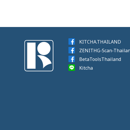
KITCHA.THAILAND
ZENITHG-Scan-Thaila
BetaToolsThailand
Kitcha