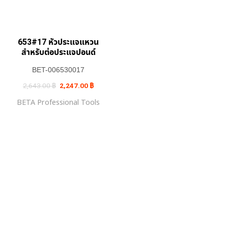
653#17 หัวประแจแหวน
สำหรับต่อประแจปอนด์
BET-006530017
Original
Current
2,643.00
฿
2,247.00
฿
price
price
was:
is:
BETA Professional Tools
2,643.00 ฿.
2,247.00 ฿.