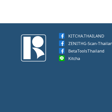
KITCHA.THAILAND
ZENITHG-Scan-Thaila
BetaToolsThailand
Kitcha