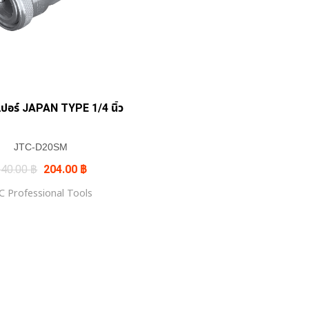
ปอร์ JAPAN TYPE 1/4 นิ้ว
JTC-D20SM
Original
Current
240.00
฿
204.00
฿
price
price
was:
is:
C Professional Tools
240.00 ฿.
204.00 ฿.