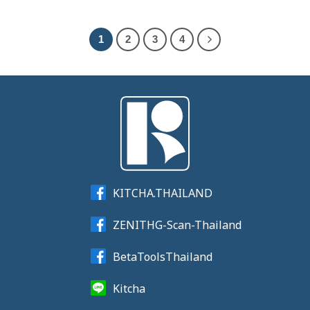
1
2
3
4
KITCHA.THAILAND
ZENITHG-Scan-Thailand
BetaToolsThailand
Kitcha