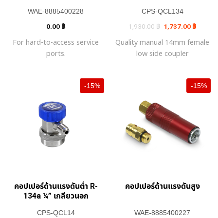
WAE-8885400228
CPS-QCL134
Original
Current
0.00
฿
1,930.00
฿
1,737.00
฿
price
price
was:
is:
For hard-to-access service
Quality manual 14mm female
1,930.00 ฿.
1,737.0
ports.
low side coupler
-15%
-15%
คอปเปอร์ด้านแรงดันต่ำ R-
คอปเปอร์ด้านแรงดันสูง
134a ¼” เกลียวนอก
CPS-QCL14
WAE-8885400227