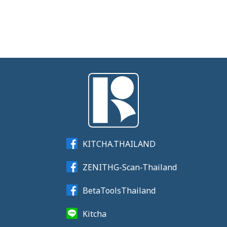
KITCHA.THAILAND
ZENITHG-Scan-Thailand
BetaToolsThailand
Kitcha