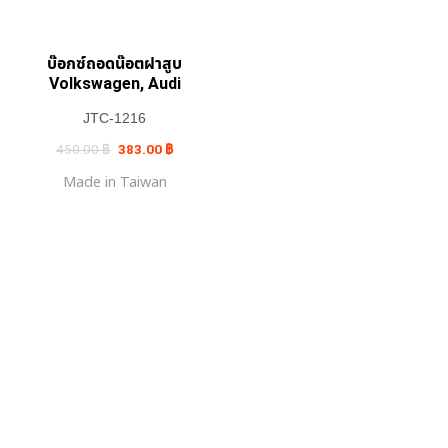
บ๊อกซ์ถอดน๊อตฝาสูบ
Volkswagen, Audi
JTC-1216
Original
Current
450.00
฿
383.00
฿
price
price
was:
is:
Made in Taiwan
450.00 ฿.
383.00 ฿.