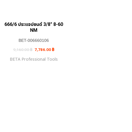
666/6 ประแจปอนด์ 3/8″ 8-60
NM
BET-006660106
Original
Current
9,160.00
฿
7,786.00
฿
price
price
was:
is:
BETA Professional Tools
9,160.00 ฿.
7,786.00 ฿.