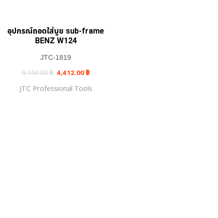
อุปกรณ์ถอดใส่บูช sub-frame
BENZ W124
JTC-1819
Original
Current
5,190.00
฿
4,412.00
฿
price
price
was:
is:
JTC Professional Tools
5,190.00 ฿.
4,412.00 ฿.