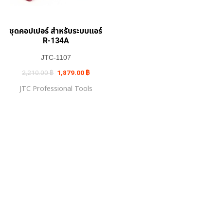
ชุดคอปเปอร์ สำหรับระบบแอร์
R-134A
JTC-1107
Original
Current
2,210.00
฿
1,879.00
฿
price
price
was:
is:
JTC Professional Tools
2,210.00 ฿.
1,879.00 ฿.