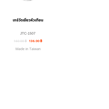
เกจ์วัดเขี้ยวหัวเทียน
JTC-1507
Original
Current
160.00
฿
136.00
฿
price
price
was:
is:
Made in Taiwan
160.00 ฿.
136.00 ฿.