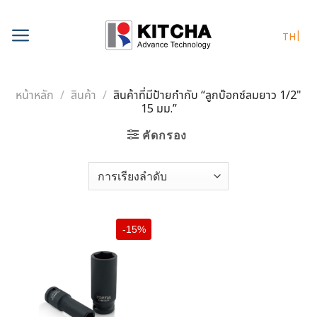
Skip
to
TH
content
หน้าหลัก
/
สินค้า
/
สินค้าที่มีป้ายกำกับ “ลูกบ๊อกซ์ลมยาว 1/2"
15 มม.”
คัดกรอง
-15%