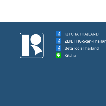
KITCHA.THAILAND
ZENITHG-Scan-Thaila
BetaToolsThailand
Kitcha