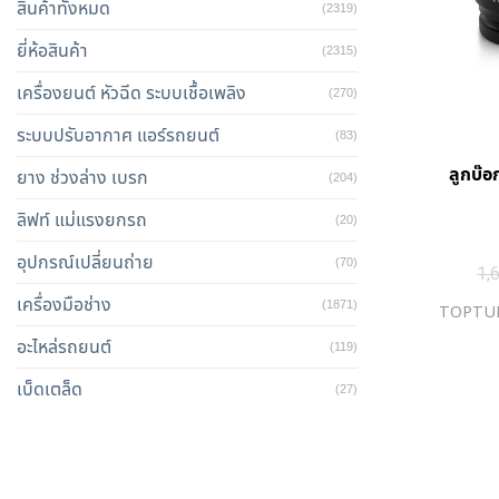
สินค้าทั้งหมด
(2319)
ยี่ห้อสินค้า
(2315)
เครื่องยนต์ หัวฉีด ระบบเชื้อเพลิง
(270)
ระบบปรับอากาศ แอร์รถยนต์
(83)
ลูกบ๊อ
ยาง ช่วงล่าง เบรก
(204)
ลิฟท์ แม่แรงยกรถ
(20)
อุปกรณ์เปลี่ยนถ่าย
(70)
1,
เครื่องมือช่าง
(1871)
TOPTUL 
อะไหล่รถยนต์
(119)
เบ็ดเตล็ด
(27)