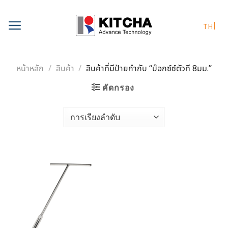
Skip
to
TH
content
หน้าหลัก
/
สินค้า
/
สินค้าที่มีป้ายกำกับ “บ๊อกซ์ซ์ตัวที 8มม.”
คัดกรอง