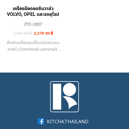
เครื่องมือถอดชิมวาล์ว
VOLVO, OPEL และรถยุโรป
JTC-1937
Original
Current
2,680.00
฿
2,278.00
฿
price
price
was:
is:
สำหรับเครื่องยนต์โอเวอร์เฮดแคม
2,680.00 ฿.
2,278.00 ฿.
ชาฟท์ (Overhead camshaft-
OHC)
KITCHA.THAILAND