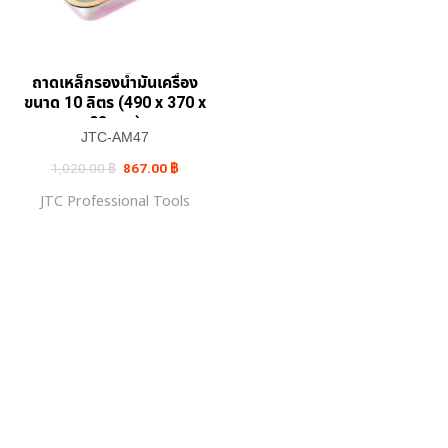
ถาดเหล็กรองน้ำมันเครื่อง
ขนาด 10 ลิตร (490 x 370 x
93 มม.)
JTC-AM47
Original
Current
1,020.00
฿
867.00
฿
price
price
was:
is:
JTC Professional Tools
1,020.00 ฿.
867.00 ฿.