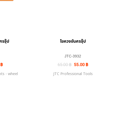
รจุ๊ป
ไขควงขันศรจุ๊ป
JTC-3932
Current
Original
Current
0
฿
65.00
฿
55.00
฿
price
price
price
is:
was:
is:
ts - wheel
JTC Professional Tools
฿.
621.00 ฿.
65.00 ฿.
55.00 ฿.