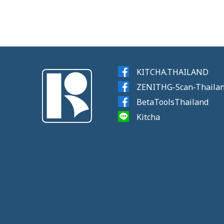
KITCHA.THAILAND
ZENITHG-Scan-Thaila
BetaToolsThailand
Kitcha