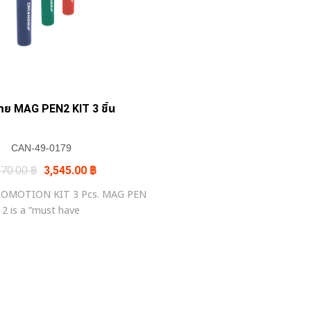
+
าย MAG PEN2 KIT 3 ชิ้น
CAN-49-0179
Original
Current
170.00
฿
3,545.00
฿
price
price
was:
is:
OMOTION KIT 3 Pcs. MAG PEN
4,170.00 ฿.
3,545.00 ฿.
2 is a ”must have