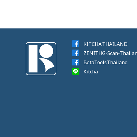
KITCHA.THAILAND
ZENITHG-Scan-Thaila
BetaToolsThailand
Kitcha