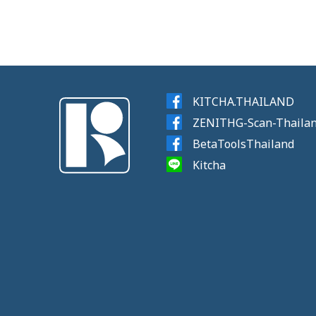
KITCHA.THAILAND
ZENITHG-Scan-Thaila
BetaToolsThailand
Kitcha