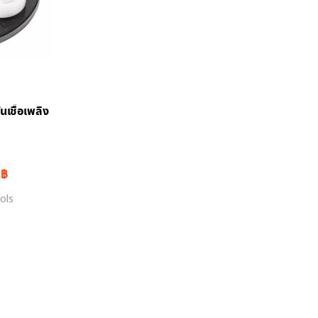
นเชื้อเพลิง
Current
0
฿
price
is:
ols
฿.
391.00 ฿.