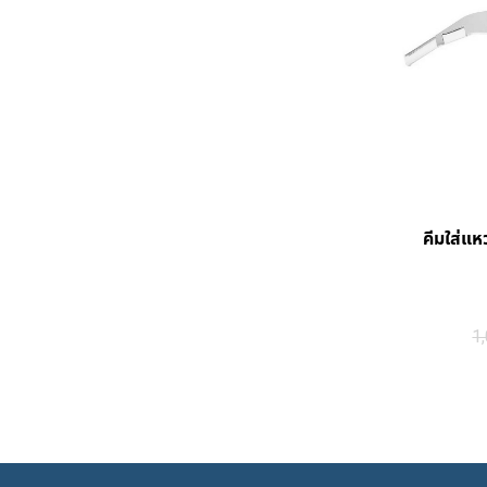
คีมใส่แ
1