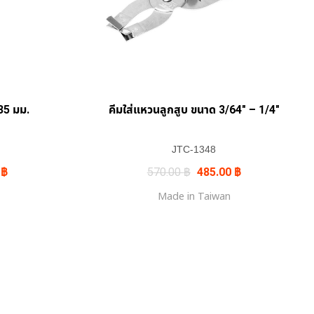
35 มม.
คีมใส่แหวนลูกสูบ ขนาด 3/64″ – 1/4″
JTC-1348
Current
Original
Current
0
฿
570.00
฿
485.00
฿
price
price
price
is:
was:
is:
Made in Taiwan
฿.
595.00 ฿.
570.00 ฿.
485.00 ฿.