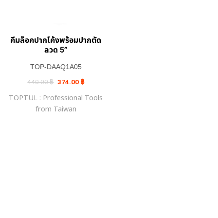
คีมล็อคปากโค้งพร้อมปากตัด
ลวด 5”
TOP-DAAQ1A05
Original
Current
440.00
฿
374.00
฿
price
price
was:
is:
TOPTUL : Professional Tools
440.00 ฿.
374.00 ฿.
from Taiwan