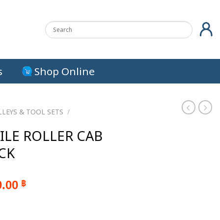
s
Shop Online
LEYS & TOOL SETS
/
ILE ROLLER CAB
CK
al
Current
0.00
฿
price
is:
0.00 ฿.
43,750.00 ฿.