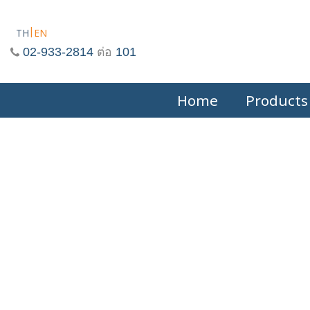
Skip
to
TH
EN
content
02-933-2814
ต่อ
101
Home
Products