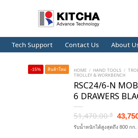
Tech Support
Contact Us
About U
-15%
สินค้าใหม่
HOME
/
HAND TOOLS
/
TROL
TROLLEY & WORKBENCH
RSC24/6-N MOB
6 DRAWERS BLA
Origin
51,470.00
43,75
฿
price
รับน้ำหนักได้สูงสุดถึง 800 กก.
was:
51,47