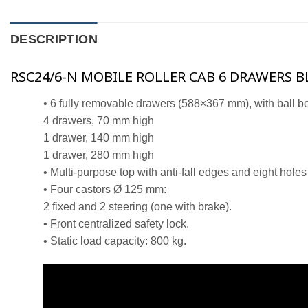
DESCRIPTION
RSC24/6-N MOBILE ROLLER CAB 6 DRAWERS B
• 6 fully removable drawers (588×367 mm), with ball be
4 drawers, 70 mm high
1 drawer, 140 mm high
1 drawer, 280 mm high
• Multi-purpose top with anti-fall edges and eight hol
• Four castors Ø 125 mm:
2 fixed and 2 steering (one with brake).
• Front centralized safety lock.
• Static load capacity: 800 kg.