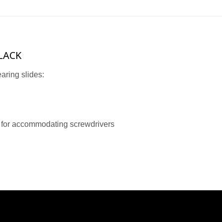
LACK
aring slides:
es for accommodating screwdrivers