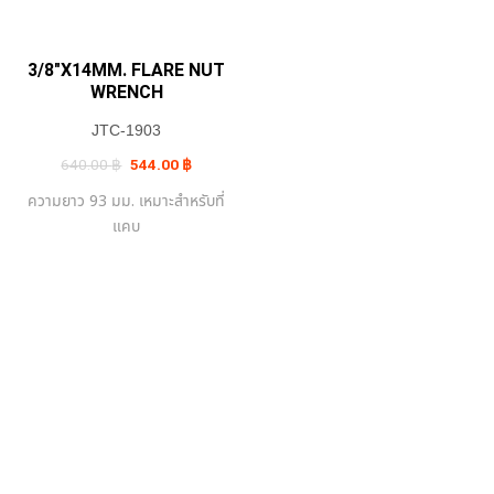
3/8″X14MM. FLARE NUT
WRENCH
JTC-1903
Original
Current
640.00
฿
544.00
฿
price
price
was:
is:
ความยาว 93 มม. เหมาะสำหรับที่
640.00 ฿.
544.00 ฿.
แคบ