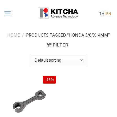
Skip
to
TH
EN
content
HOME
/
PRODUCTS TAGGED “HONDA 3/8"X14MM”
FILTER
-15%