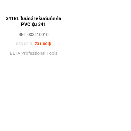
341RL ใบมีดสำหรับคีมตัดท่อ
PVC รุ่น 341
BET-003410010
Original
Current
860.00
฿
731.00
฿
price
price
was:
is:
BETA Professional Tools
860.00 ฿.
731.00 ฿.