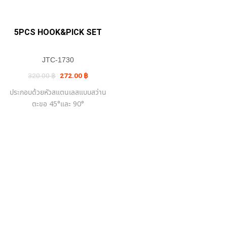
5PCS HOOK&PICK SET
JTC-1730
Original
Current
320.00
฿
272.00
฿
price
price
was:
is:
ประกอบด้วยหัวสแตนเลสแบบสว่าน
320.00 ฿.
272.00 ฿.
ตะขอ 45°และ 90°