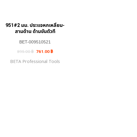
951#2 มม. ประแจหกเหลี่ยม-
สามด้าน ด้ามขันตัวที
BET-009510521
Original
Current
895.00
฿
761.00
฿
price
price
was:
is:
BETA Professional Tools
895.00 ฿.
761.00 ฿.