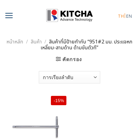
Skip
to
TH
EN
content
หน้าหลัก
/
สินค้า
/
สินค้าที่มีป้ายกำกับ “951#2 มม. ประแจหก
เหลี่ยม-สามด้าน ด้ามขันตัวที”
คัดกรอง
-15%