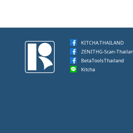
KITCHA.THAILAND
ZENITHG-Scan-Thaila
BetaToolsThailand
Kitcha