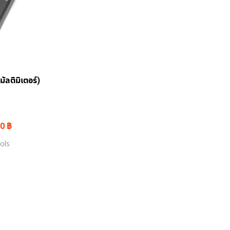
มัลติมิเตอร์)
Current
00
฿
price
is:
ols
0 ฿.
5,457.00 ฿.