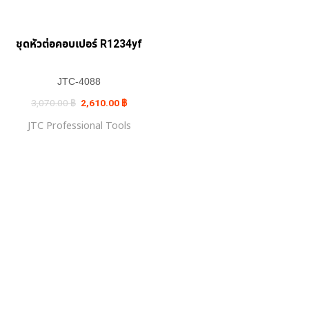
ชุดหัวต่อคอบเปอร์ R1234yf
JTC-4088
Original
Current
3,070.00
฿
2,610.00
฿
price
price
was:
is:
JTC Professional Tools
3,070.00 ฿.
2,610.00 ฿.